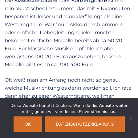
Die
K
lassische Gitarre
oder
Konzertgitarre
ist ein
rein akustisches Instrument, das mit 6 Nylonsaiten
bespannt ist, leiser und “dunkler” klingt als eine
Westerngitarre. Wer “nur” Akkorde schrammeln
oder einfache Liebegleitung spielen möchte,
bekommt einfache Modelle bereits ab ca. 50-70
Euro. Für klassische Musik empfehle ich aber
wenigstens 100-200 Euro auszugeben, bessere
Modelle gibt es ab ca. 300-400 Euro.
Oft weiß man am Anfang noch nicht so genau,
welche Musikrichtung es denn werden soll. Ich rate
dann eher zu einer Westerngitarre, weil man
einerseits den akustischen Klang und andererseits
Diese Website benutzt Cookies. Wenn du die Website weiter
den passenden Sound für nicht-klassische Musik
nutzt, gehen wir von deinem Einverständnis aus.
hat. Es ist kein Problem später dann – zusätzlich
OK
DATENSCHUTZERKLÄRUNG
oder alternativ – Klassische Gitarre oder E-Gitarre zu
spielen.