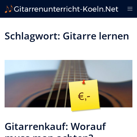
Zum
Me
Inhalt
ums
springen
Schlagwort:
Gitarre lernen
Gitarrenkauf: Worauf