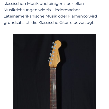
klassischen Musik und einigen speziellen
Musikrichtungen wie zb. Liedermacher,
Lateinamerikanische Musik oder Flamenco wird
grundsätzlich die Klassische Gitarre bevorzugt.