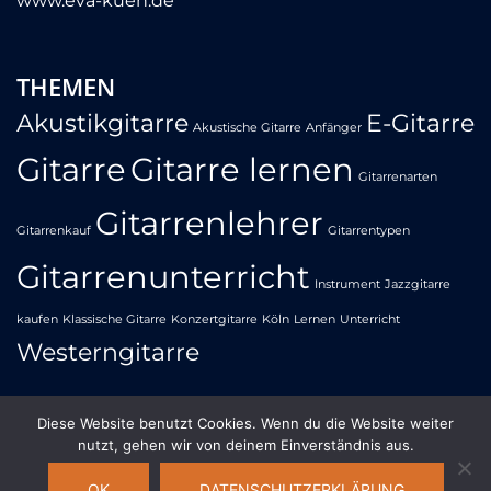
www.eva-kuen.de
THEMEN
Akustikgitarre
E-Gitarre
Akustische Gitarre
Anfänger
Gitarre
Gitarre lernen
Gitarrenarten
Gitarrenlehrer
Gitarrenkauf
Gitarrentypen
Gitarrenunterricht
Instrument
Jazzgitarre
kaufen
Klassische Gitarre
Konzertgitarre
Köln
Lernen
Unterricht
Westerngitarre
Diese Website benutzt Cookies. Wenn du die Website weiter
nutzt, gehen wir von deinem Einverständnis aus.
© 2026 Gitarrenunterricht Köln | Sülz Klettenberg |
OK
DATENSCHUTZERKLÄRUNG