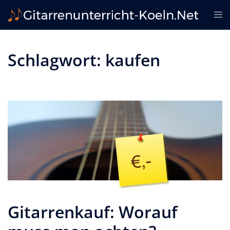
Zum
Me
Inhalt
ums
springen
Schlagwort:
kaufen
Gitarrenkauf: Worauf